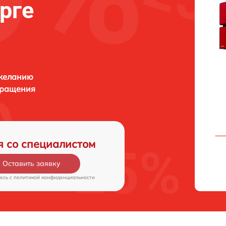
рге
 желанию
бращения
я со специалистом
Оставить заявку
есь c
политикой конфиденциальности