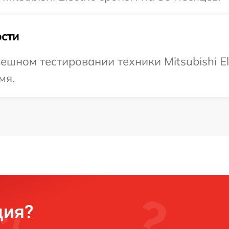
сти
шном тестировании техники Mitsubishi Ele
мя.
ция?