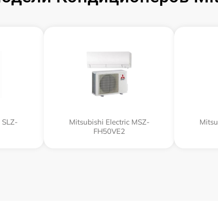
c SLZ-
Mitsubishi Electric MSZ-
Mitsu
FH50VE2