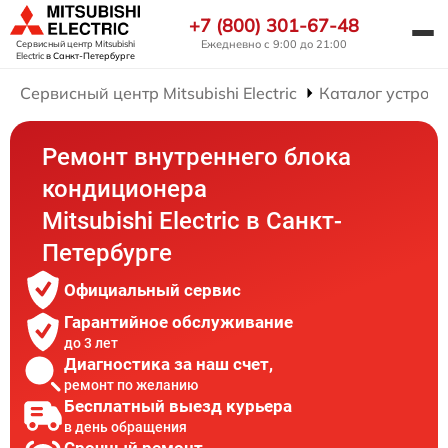
+7 (800) 301-67-48
Ежедневно с 9:00 до 21:00
Сервисный центр Mitsubishi
Electric
в Санкт-Петербурге
Сервисный центр Mitsubishi Electric
Каталог устройс
Ремонт внутреннего блока
кондиционера
Mitsubishi Electric в Санкт-
Петербурге
Официальный сервис
Гарантийное обслуживание
до 3 лет
Диагностика за наш счет,
ремонт по желанию
Бесплатный выезд курьера
в день обращения
Срочный ремонт