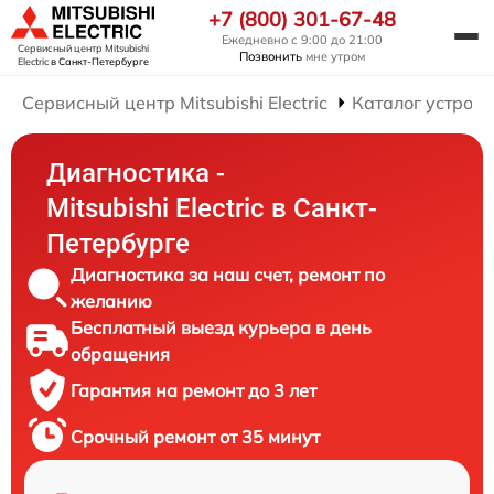
+7 (800) 301-67-48
Ежедневно с 9:00 до 21:00
Сервисный центр Mitsubishi
Позвонить
мне утром
Electric
в Санкт-Петербурге
Сервисный центр Mitsubishi Electric
Каталог устройс
Диагностика -
Mitsubishi Electric в Санкт-
Петербурге
Диагностика за наш счет, ремонт по
желанию
Бесплатный выезд курьера в день
обращения
Гарантия на ремонт до 3 лет
Срочный ремонт от 35 минут