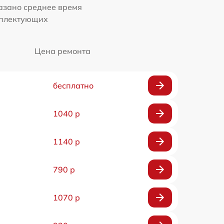
казано среднее время
мплектующих
Цена ремонта
бесплатно
1040 р
1140 р
790 р
1070 р