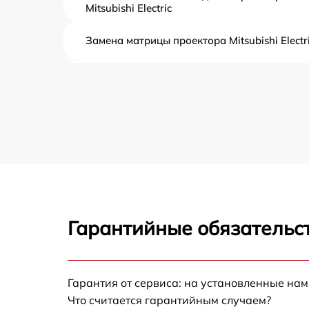
Mitsubishi Electric
Замена матрицы проектора Mitsubishi Electr
Замена блока питания проектора Mitsubishi
Electric
Ремонт блока управления проектора
Mitsubishi Electric
Замена блока розжига проектора Mitsubish
Electric
Замена фильтра проектора Mitsubishi Electr
Гарантийные обязательст
Замена колеса цветофильтров проектора
Mitsubishi Electric
Замена светодиода проектора Mitsubishi
Electric
Гарантия от сервиса: на установленные нам
Что считается гарантийным случаем?
Ремонт системной платы проектора