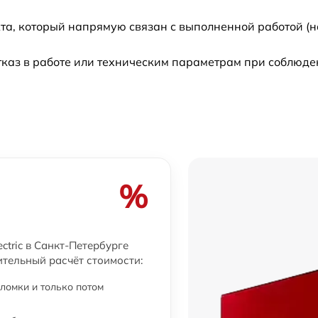
от 60 мин
та, который напрямую связан с выполненной работой (н
от 60 мин
каз в работе или техническим параметрам при соблюде
от 60 мин
от 60 мин
от 60 мин
%
от 60 мин
от 60 мин
ctric в Санкт-Петербурге
ительный расчёт стоимости:
ломки и только потом