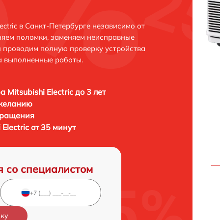
ectric в Санкт-Петербурге независимо от
няем поломки, заменяем неисправные
и проводим полную проверку устройства
а выполненные работы.
 Mitsubishi Electric до 3 лет
 желанию
бращения
Electric от 35 минут
я со специалистом
вку