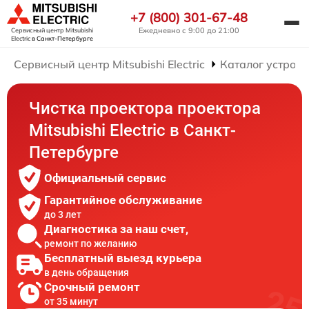
+7 (800) 301-67-48
Ежедневно с 9:00 до 21:00
Сервисный центр Mitsubishi
Electric
в Санкт-Петербурге
Сервисный центр Mitsubishi Electric
Каталог устройс
Чистка проектора проектора
Mitsubishi Electric в Санкт-
Петербурге
Официальный сервис
Гарантийное обслуживание
до 3 лет
Диагностика за наш счет,
ремонт по желанию
Бесплатный выезд курьера
в день обращения
Срочный ремонт
от 35 минут