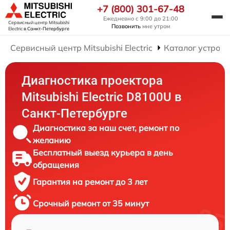
+7 (800) 301-67-48
Ежедневно с 9:00 до 21:00
Сервисный центр Mitsubishi
Позвонить
мне утром
Electric
в Санкт-Петербурге
Сервисный центр Mitsubishi Electric
Каталог устройс
Диагностика проектора
Mitsubishi Electric D8100U в
Санкт-Петербурге
Диагностика за наш счет, ремонт по
желанию
Бесплатный выезд курьера в день
обращения
Гарантия на ремонт до 3 лет
Срочный ремонт от 35 минут