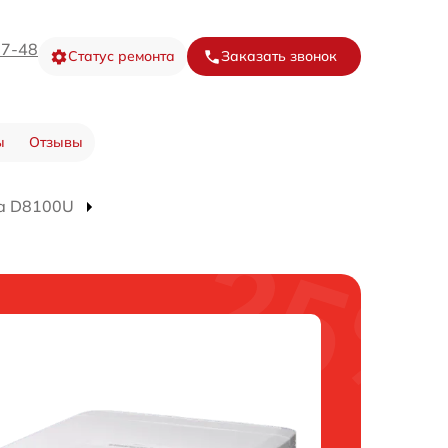
67-48
Статус ремонта
Заказать звонок
ы
Отзывы
а D8100U