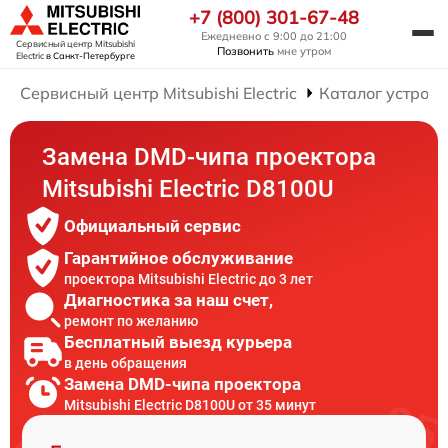
+7 (800) 301-67-48
Ежедневно с 9:00 до 21:00
Сервисный центр Mitsubishi
Позвонить
мне утром
Electric
в Санкт-Петербурге
Сервисный центр Mitsubishi Electric
Каталог устройс
Замена DMD-чипа проектора
Mitsubishi Electric D8100U
Официальный сервис
Гарантийное обслуживание
проектора Mitsubishi Electric до 3 лет
Диагностика за наш счет,
ремонт по желанию
Бесплатный выезд курьера
в день обращения
Замена DMD-чипа проектора
Mitsubishi Electric D8100U от 35 минут