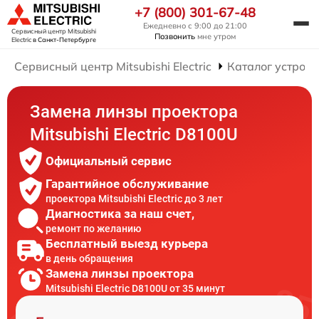
+7 (800) 301-67-48
Ежедневно с 9:00 до 21:00
Сервисный центр Mitsubishi
Позвонить
мне утром
Electric
в Санкт-Петербурге
Сервисный центр Mitsubishi Electric
Каталог устройс
Замена линзы проектора
Mitsubishi Electric D8100U
Официальный сервис
Гарантийное обслуживание
проектора Mitsubishi Electric до 3 лет
Диагностика за наш счет,
ремонт по желанию
Бесплатный выезд курьера
в день обращения
Замена линзы проектора
Mitsubishi Electric D8100U от 35 минут