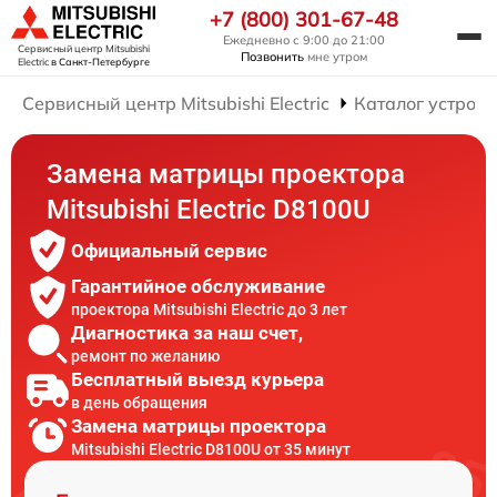
+7 (800) 301-67-48
Ежедневно с 9:00 до 21:00
Сервисный центр Mitsubishi
Позвонить
мне утром
Electric
в Санкт-Петербурге
Сервисный центр Mitsubishi Electric
Каталог устройс
Замена матрицы проектора
Mitsubishi Electric D8100U
Официальный сервис
Гарантийное обслуживание
проектора Mitsubishi Electric до 3 лет
Диагностика за наш счет,
ремонт по желанию
Бесплатный выезд курьера
в день обращения
Замена матрицы проектора
Mitsubishi Electric D8100U от 35 минут