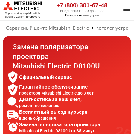
+7 (800) 301-67-48
Ежедневно с 9:00 до 21:00
Сервисный центр Mitsubishi
Позвонить
мне утром
Electric
в Санкт-Петербурге
Сервисный центр Mitsubishi Electric
Каталог устройс
Замена поляризатора
проектора
Mitsubishi Electric D8100U
Официальный сервис
Гарантийное обслуживание
проектора Mitsubishi Electric до 3 лет
Диагностика за наш счет,
ремонт по желанию
Бесплатный выезд курьера
в день обращения
Замена поляризатора проектора
Mitsubishi Electric D8100U от 35 минут