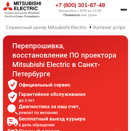
+7 (800) 301-67-48
Ежедневно с 9:00 до 21:00
Сервисный центр Mitsubishi
Позвонить
мне утром
Electric
в Санкт-Петербурге
Сервисный центр Mitsubishi Electric
Каталог устройс
Перепрошивка,
восстановление ПО проектора
Mitsubishi Electric в Санкт-
Петербурге
Официальный сервис
Гарантийное обслуживание
до 3 лет
Диагностика за наш счет,
ремонт по желанию
Бесплатный выезд курьера
в день обращения
Срочный ремонт