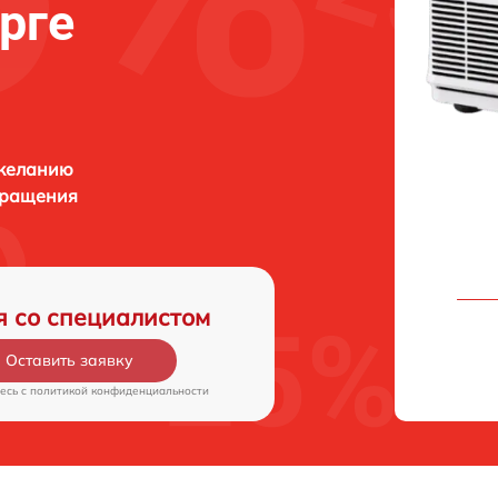
рге
 желанию
бращения
я со специалистом
Оставить заявку
есь c
политикой конфиденциальности