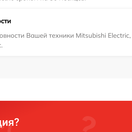
сти
вности Вашей техники Mitsubishi Electric
.
ция?