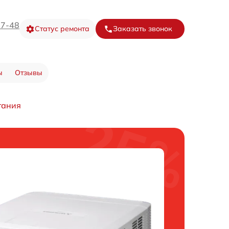
67-48
Статус ремонта
Заказать звонок
ы
Отзывы
тания