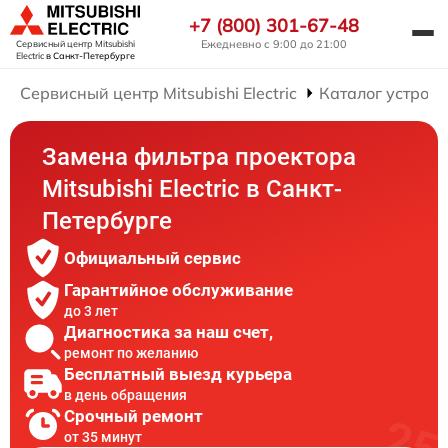
+7 (800) 301-67-48
Ежедневно с 9:00 до 21:00
Сервисный центр Mitsubishi
Electric
в Санкт-Петербурге
Сервисный центр Mitsubishi Electric
Каталог устройс
Замена фильтра проектора
Mitsubishi Electric в Санкт-
Петербурге
Официальный сервис
Гарантийное обслуживание
до 3 лет
Диагностика за наш счет,
ремонт по желанию
Бесплатный выезд курьера
в день обращения
Срочный ремонт
от 35 минут