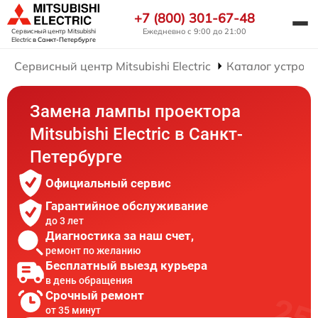
+7 (800) 301-67-48
Ежедневно с 9:00 до 21:00
Сервисный центр Mitsubishi
Electric
в Санкт-Петербурге
Сервисный центр Mitsubishi Electric
Каталог устройс
Замена лампы проектора
Mitsubishi Electric в Санкт-
Петербурге
Официальный сервис
Гарантийное обслуживание
до 3 лет
Диагностика за наш счет,
ремонт по желанию
Бесплатный выезд курьера
в день обращения
Срочный ремонт
от 35 минут