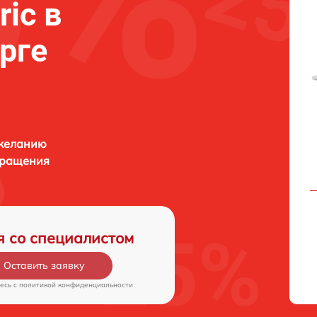
ric в
рге
 желанию
бращения
я со специалистом
Оставить заявку
есь c
политикой конфиденциальности