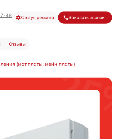
67-48
Статус ремонта
Заказать звонок
ы
Отзывы
ления (мат.платы, мейн платы)