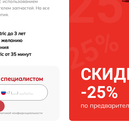
с использованием
лем запчастей. На все
тия.
ric до 3 лет
у желанию
ения
ric от 35 минут
СКИДК
 специалистом
-25%
по предварител
литикой конфиденциальности