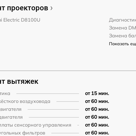
т проекторов
hi Electric D8100U
Диагности
Замена D
Замена ба
Показать ещё
нт вытяжек
тика
от 15 мин.
жёсткого воздуховода
от 60 мин.
двигателя
от 60 мин.
двигателя
от 60 мин.
платы сенсорного управления
от 60 мин.
угольных фильтров
от 60 мин.