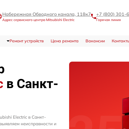
Набережная Обводного канала, 118к7
+7 (800) 301-
Адрес сервисного центра Mitsubishi Electric
Горячая линия
Ремонт устройств
Цена ремонта
Вакансии
Контакт
р
c
в Санкт-
ishi Electric в Санкт-
 выявляем неисправности и