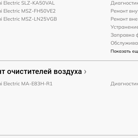
hi Electric SLZ-KA50VAL
Диагности
hi Electric MSZ-FH50VE2
Ремонт вну
hi Electric MSZ-LN25VGB
Ремонт вне
Устранение
Заправка 
Обслужива
Показать ещё
т очистителей воздуха
hi Electric MA-E83H-R1
Диагности